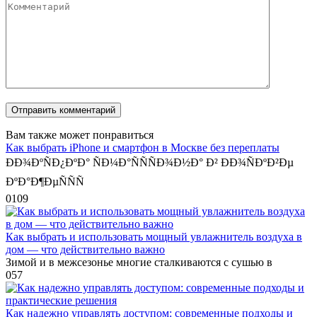
Вам также может понравиться
Как выбрать iPhone и смартфон в Москве без переплаты
ÐÐ¾ÐºÑÐ¿ÐºÐ° ÑÐ¼Ð°ÑÑÑÐ¾Ð½Ð° Ð² ÐÐ¾ÑÐºÐ²Ðµ
ÐºÐ°Ð¶ÐµÑÑÑ
0
109
Как выбрать и использовать мощный увлажнитель воздуха в
дом — что действительно важно
Зимой и в межсезонье многие сталкиваются с сушью в
0
57
Как надежно управлять доступом: современные подходы и